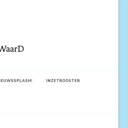
aWaarD
IEUWSSPLASH!
INZETROOSTER