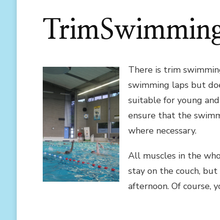
TrimSwimmin
There is trim swimmin
swimming laps but doe
suitable for young and
ensure that the swimm
where necessary.
All muscles in the whol
stay on the couch, bu
afternoon. Of course, y