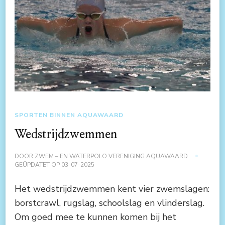
SPORTEN BINNEN AQUAWAARD
Wedstrijdzwemmen
DOOR
ZWEM – EN WATERPOLO VERENIGING AQUAWAARD
GEÜPDATET OP
03-07-2025
Het wedstrijdzwemmen kent vier zwemslagen:
borstcrawl, rugslag, schoolslag en vlinderslag.
Om goed mee te kunnen komen bij het