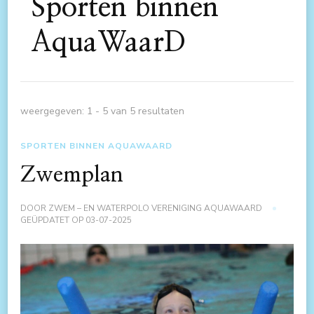
Sporten binnen
AquaWaarD
weergegeven: 1 - 5 van 5 resultaten
SPORTEN BINNEN AQUAWAARD
Zwemplan
DOOR
ZWEM – EN WATERPOLO VERENIGING AQUAWAARD
GEÜPDATET OP
03-07-2025